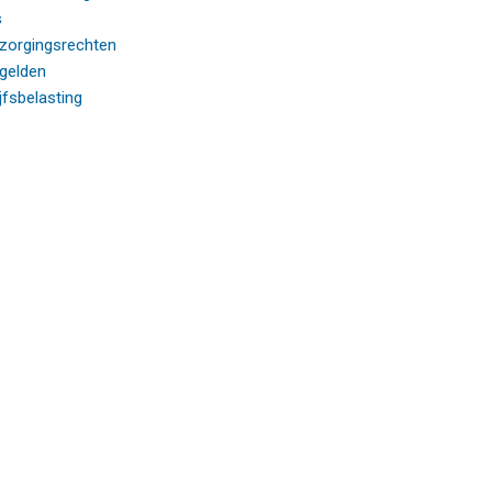
(opent in nieuw tabblad)
s
(opent in nieuw tabblad)
ezorgingsrechten
(opent in nieuw tabblad)
gelden
(opent in nieuw tabblad)
jfsbelasting