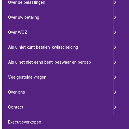
belastingzaken.
Over de belastingen
Over uw betaling
Over WOZ
Als u niet kunt betalen: kwijtschelding
Veelgestelde vragen
Antwoorden op vragen die onze klanten
Als u het niet eens bent: bezwaar en beroep
vaak stellen.
Veelgestelde vragen
Over ons
Contact
Contact
Executieverkopen
Neem contact met ons op.