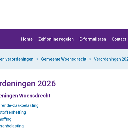
Home
Zelf online regelen
E-formulieren
Contact
 en verordeningen
Gemeente Woensdrecht
Verordeningen 20
rdeningen 2026
eningen Woensdrecht
(opent in nieuw tabblad)
rende-zaakbelasting
(opent in nieuw tabblad)
stoffenheffing
(opent in nieuw tabblad)
heffing
(opent in nieuw tabblad)
senbelasting